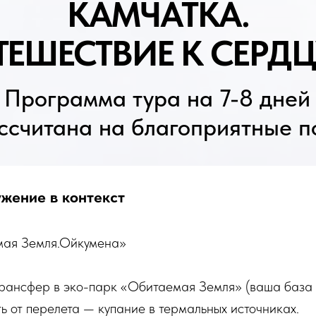
ШЕСТВИЕ К СЕРДЦУ П
ограмма тура на 7-8 дней
итана на благоприятные погодны
ужение в контекст
мая Земля.Ойкумена»
трансфер в эко-парк «Обитаемая Земля» (ваша база 
ь от перелета — купание в термальных источниках.