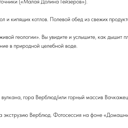
очники («Малая Долина Гейзеров»).
л и кипящих котлов. Полевой обед из свежих продукто
ивой геологии». Вы увидите и услышите, как дышит п
ние в природной целебной воде.
вулкана, гора Верблюд/или горный массив Вачкажец 
а экструзию Верблюд. Фотосессия на фоне «Домашн